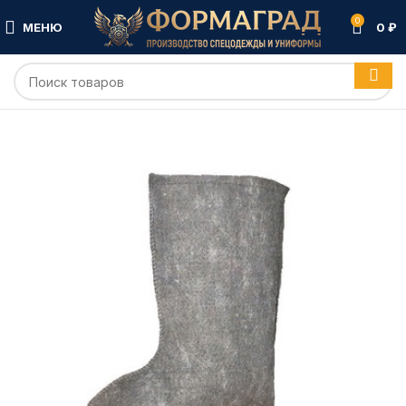
0
МЕНЮ
0
₽