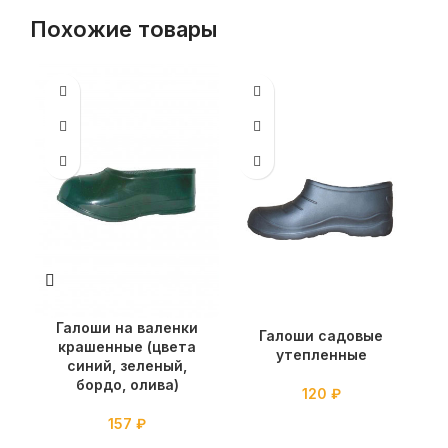
Похожие товары
Галоши на валенки
Г
Галоши садовые
крашенные (цвета
утепленные
синий, зеленый,
бордо, олива)
120
₽
157
₽