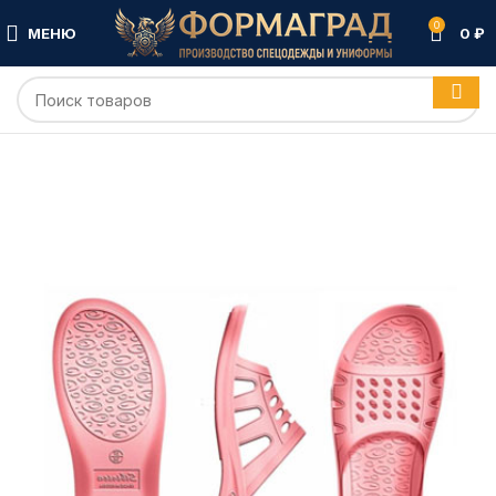
0
МЕНЮ
0
₽