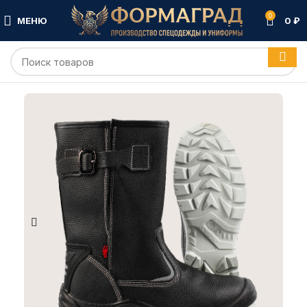
0
МЕНЮ
0
₽