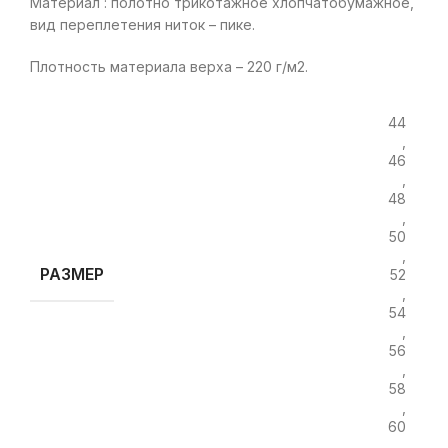
Материал : полотно трикотажное хлопчатобумажное,
вид переплетения ниток – пике.
Плотность материала верха – 220 г/м2.
44
,
46
,
48
,
50
,
РАЗМЕР
52
,
54
,
56
,
58
,
60