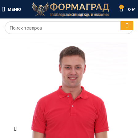
0
МЕНЮ
0
₽