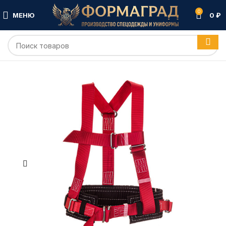
0
МЕНЮ
0
₽