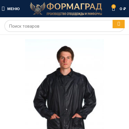
0
МЕНЮ
0
₽