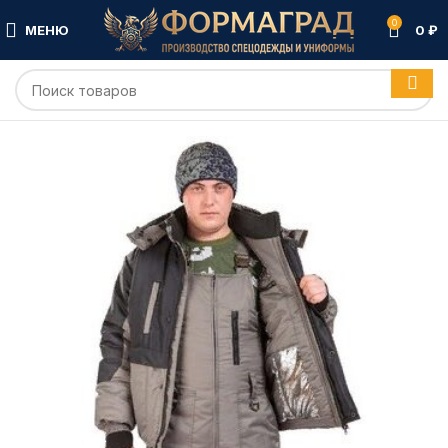
0
МЕНЮ
0
₽