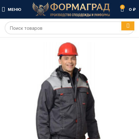
0
МЕНЮ
0
₽