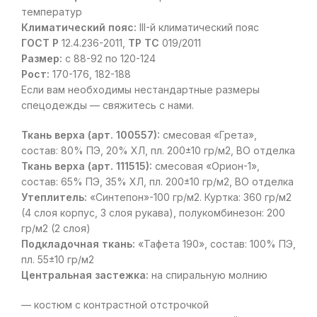
температур
Климатический пояс:
III-й климатический пояс
ГОСТ Р
12.4.236-2011,
ТР ТС
019/2011
Размер:
с 88-92 по 120-124
Рост:
170-176, 182-188
Если вам необходимы нестандартные размеры
спецодежды — свяжитесь с нами.
Ткань верха (арт. 100557):
смесовая «Грета»,
состав: 80% ПЭ, 20% ХЛ, пл. 200±10 гр/м2, ВО отделка
Ткань верха (арт. 111515):
смесовая «Орион-1»,
состав: 65% ПЭ, 35% ХЛ, пл. 200±10 гр/м2, ВО отделка
Утеплитель:
«Синтепон»-100 гр/м2. Куртка: 360 гр/м2
(4 слоя корпус, 3 слоя рукава), полукомбинезон: 200
гр/м2 (2 слоя)
Подкладочная ткань:
«Тафета 190», состав: 100% ПЭ,
пл. 55±10 гр/м2
Центральная застежка:
на спиральную молнию
— костюм с контрастной отстрочкой