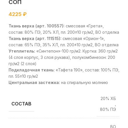
СОП
4225
₽
Ткань верха (арт. 100557):
смесовая «Грета»,
состав: 80% ПЭ, 20% ХЛ, пл. 200±10 гр/м2, ВО отделка
Ткань верха (арт. 111515):
смесовая «Орион-1»,
состав: 65% ПЭ, 35% ХЛ, пл. 200±10 гр/м2, ВО отделка
Утеплитель:
«Синтепон»-100 гр/м2. Куртка: 360 гр/м2
(4 слоя корпус, 3 слоя рукава), полукомбинезон: 200
гр/м2 (2 слоя)
Подкладочная ткань:
«Тафета 190», состав: 100% ПЭ,
пл. 55±10 гр/м2
Центральная застежка:
на спиральную молнию
20% ХБ
СОСТАВ
,
80% ПЭ
ВО