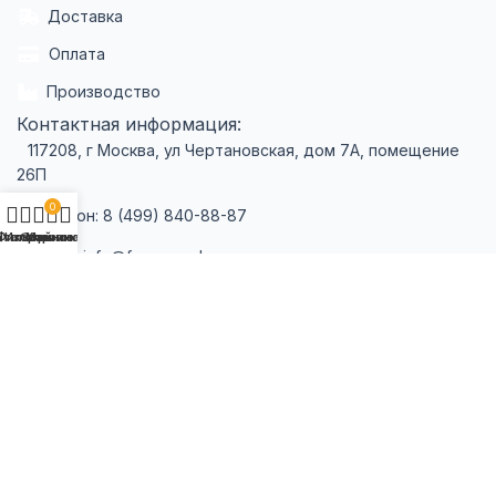
Доставка
Оплата
Производство
Контактная информация:
117208, г Москва, ул Чертановская, дом 7А, помещение
26П
0
Телефон: 8 (499) 840-88-87
аталог
Фильтры
Избранное
Корзина
Мой аккаунт
E-mail : info@formagrad.ru
Принимаем к оплате:
Политика конфиденциальности
Пользовательское соглашение
Создание сайта — Verstak
ФормаГрад 2008 - 2026