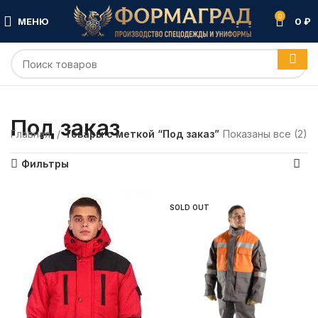
0
МЕНЮ
0
₽
Под заказ
Главная
Товары с меткой “Под заказ”
Показаны все (2)
Фильтры
SOLD OUT