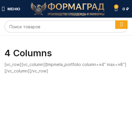
0
МЕНЮ
0
₽
4 Columns
[vc_row][vc_column][tmpmela_portfolio column=»4″ max=»8″]
[/vc_column][/vc_row]